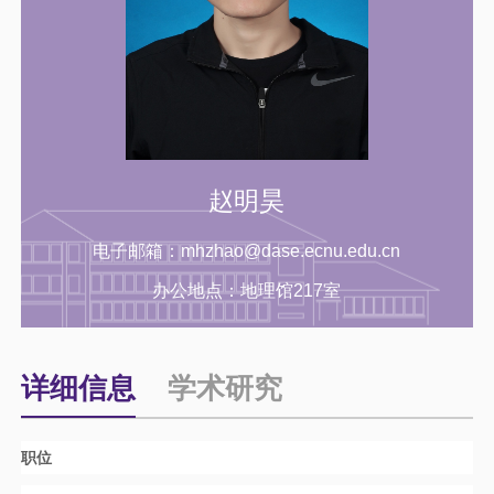
赵明昊
电子邮箱：
mhzhao@dase.ecnu.edu.cn
办公地点：
地理馆217室
详细信息
学术研究
职位