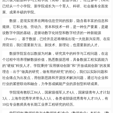
然升级为数据科学与工程学院（简称：数据学院）。经过多年，DaSE
已经从一个小学院、新学院成长为一个育人、科研、社会服务全面发
展、成果丰硕的学院。
数据，是现实世界在网络信息空间的投影，隐含着丰富的信息和
规律。它和土地、劳动力、资本和技术一样，是一种生产要素，是建
设数字中国的基础，是驱动数字化转型和数字经济的一种新能源
（Power）。基于数据，已经并且还将继续出现一大批新兴应用。在应
用背后，我们需要新方法、新技术、新理论，也需要新的人才。
数据学院旨在以数据为对象，研究其中的科学与工程问题，在这
个过程中培养理解数据价值，熟悉数据思维，具备数据工程实践
能力
的“硬核”科技人才。学院秉持“应用驱动创新”和“开放成就创新”的发展
理念：出于“做真的研究，做有用的研究”的初心，我们以实际问题和
社会痛点为出发点，用创新思路和开源技术解决问题，通过与企业和
行业的紧密联动和融合，力争形成赋能产业的原创型科研成果。
学院现有教职工84人，国家级领军人才4人，国家级青年人才计划
3人，上海市优秀学术带头人3人，各类省部级优秀青年人才19人，有
10位专业教师具有长期工业界工程研究的经历。